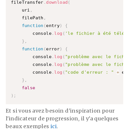
fileTransfer
.
download
(
    uri
,
    filePath
,
function
(
entry
)
{
        console
.
log
(
'le fichier à été téléc
}
,
function
(
error
)
{
        console
.
log
(
"problème avec le fichi
        console
.
log
(
"problème avec le fichi
        console
.
log
(
"code d'erreur : "
+
 er
}
,
false
)
;
Et si vous avez besoin d'inspiration pour
l'indicateur de progression, il y'a quelques
beaux exemples
ici
.