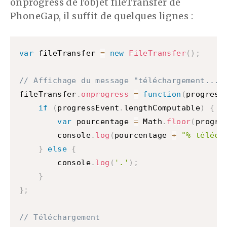
onprogress de l'objet fileTransfer de
PhoneGap, il suffit de quelques lignes :
var
 fileTransfer 
=
new
FileTransfer
(
)
;
// Affichage du message "téléchargement... 
fileTransfer
.
onprogress
=
function
(
progress
if
(
progressEvent
.
lengthComputable
)
{
var
 pourcentage 
=
 Math
.
floor
(
progre
        console
.
log
(
pourcentage 
+
"% téléch
}
else
{
        console
.
log
(
'.'
)
;
}
}
;
// Téléchargement