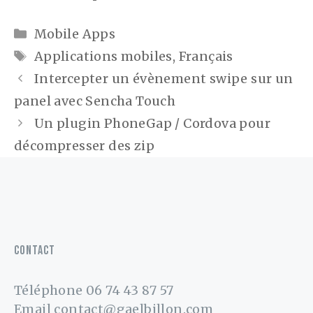
Catégories
Mobile Apps
Étiquettes
Applications mobiles
,
Français
Navigation
Intercepter un évènement swipe sur un
des
panel avec Sencha Touch
articles
Un plugin PhoneGap / Cordova pour
décompresser des zip
CONTACT
Téléphone
06 74 43 87 57
Email
contact@gaelbillon.com