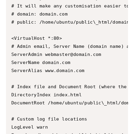
# It will make any customisation easier to u
# domain: domain.com

# public: /home/ubuntu/public\_html/domain.c
<VirtualHost *:80>

# Admin email, Server Name (domain name) and
ServerAdmin webmaster@domain.com

ServerName domain.com

ServerAlias www.domain.com

# Index file and Document Root (where the pu
DirectoryIndex index.html

DocumentRoot /home/ubuntu/public\_html/domai
# Custom log file locations

LogLevel warn
